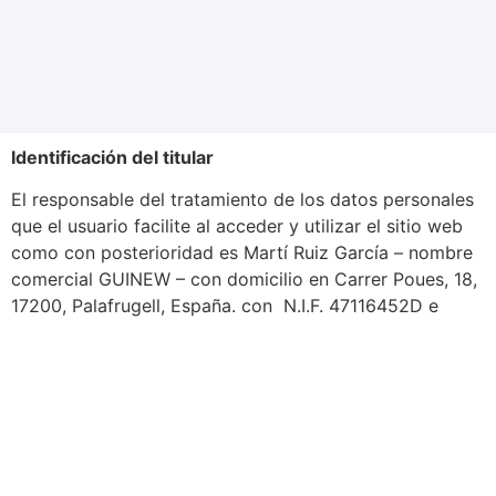
Identificación del titular
El responsable del tratamiento de los datos personales
que el usuario facilite al acceder y utilizar el sitio web
como con posterioridad es Martí Ruiz García – nombre
comercial GUINEW – con domicilio en Carrer Poues, 18,
17200, Palafrugell, España. con N.I.F. 47116452D e
inscrita en el Registro Mercantil de Barcelona.
El usuario puede contactar con el delegado de
protección de datos de GUINEW a través del email
info@agenciaguinew.com
Teléfono de contacto: (+34) 658 295 136