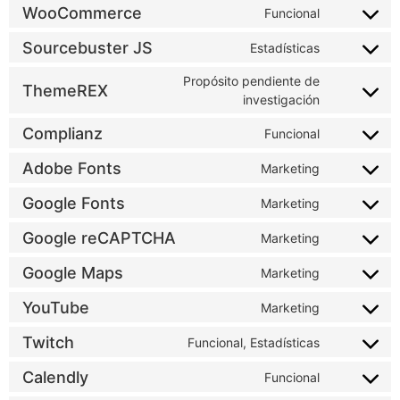
WooCommerce
intercom-
Funcional
Consent
messenger
to
service
Sourcebuster JS
Estadísticas
Consent
woocomme
to
service
Propósito pendiente de
ThemeREX
sourcebust
Consent
investigación
js
to
service
Complianz
themerex
Funcional
Consent
to
service
Adobe Fonts
Marketing
Consent
complianz
to
service
Google Fonts
Marketing
Consent
adobe-
to
fonts
service
Google reCAPTCHA
Marketing
Consent
google-
to
fonts
service
Google Maps
Marketing
Consent
google-
to
recaptcha
service
YouTube
Marketing
Consent
google-
to
maps
service
Twitch
Funcional, Estadísticas
Consent
youtube
to
service
Calendly
Funcional
Consent
twitch
to