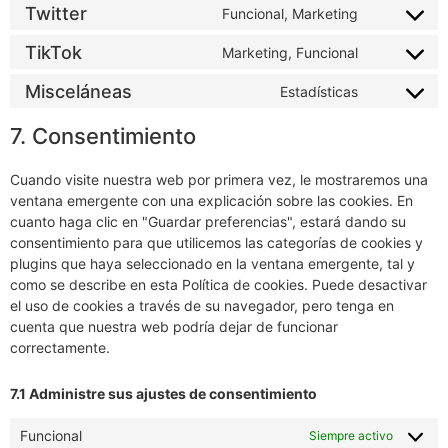
service
Twitter
Funcional, Marketing
Consent
calendly
to
service
TikTok
Marketing, Funcional
Consent
twitter
to
service
Misceláneas
Estadísticas
Consent
tiktok
to
service
7. Consentimiento
miscelánea
Cuando visite nuestra web por primera vez, le mostraremos una
ventana emergente con una explicación sobre las cookies. En
cuanto haga clic en "Guardar preferencias", estará dando su
consentimiento para que utilicemos las categorías de cookies y
plugins que haya seleccionado en la ventana emergente, tal y
como se describe en esta Política de cookies. Puede desactivar
el uso de cookies a través de su navegador, pero tenga en
cuenta que nuestra web podría dejar de funcionar
correctamente.
7.1 Administre sus ajustes de consentimiento
Funcional
Siempre activo