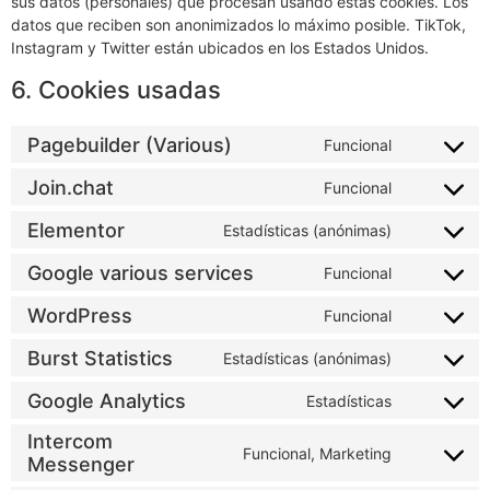
sus datos (personales) que procesan usando estas cookies. Los
datos que reciben son anonimizados lo máximo posible. TikTok,
Instagram y Twitter están ubicados en los Estados Unidos.
6. Cookies usadas
Pagebuilder (Various)
Funcional
Consent
to
service
Join.chat
Funcional
Consent
pagebuilde
to
(various)
service
Elementor
Estadísticas (anónimas)
Consent
join.chat
to
service
Google various services
Funcional
Consent
elementor
to
service
WordPress
Funcional
Consent
google-
to
various-
service
services
Burst Statistics
Estadísticas (anónimas)
Consent
wordpress
to
service
Google Analytics
Estadísticas
Consent
burst-
to
statistics
service
Intercom
google-
Funcional, Marketing
Consent
Messenger
analytics
to
service