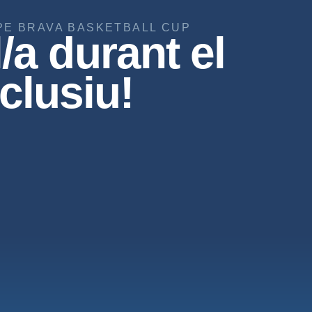
PE BRAVA BASKETBALL CUP
l/a durant el
clusiu!