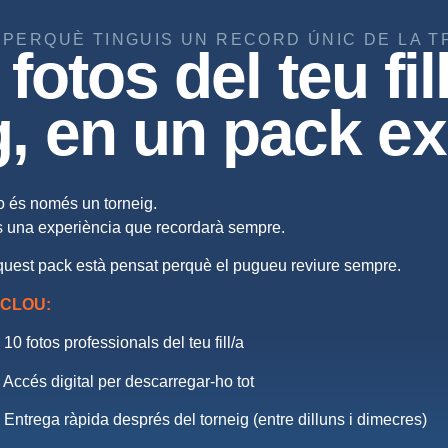
 PERQUÈ TINGUIS UN RECORD ÚNIC DE LA T
fotos del teu fil
g, en un pack ex
 és només un torneig.
 una experiència que recordarà sempre.
uest pack està pensat perquè el pugueu reviure sempre.
NCLOU:
 10 fotos professionals del teu fill/a
 Accés digital per descarregar-ho tot
 Entrega ràpida després del torneig (entre dilluns i dimecres)