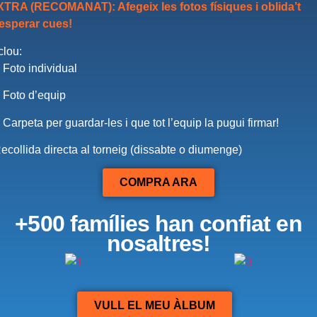
TRA (RECOMANAT): Afegeix les fotos físiques i oblida’t
esperar cues!
clou:
 Foto individual
 Foto d’equip
 Carpeta per guardar-les i que tot l’equip la pugui firmar!
ecollida directa al torneig (dissabte o diumenge)
COMPRA ARA
+500 famílies han confiat en
nosaltres!
VULL EL MEU ÀLBUM