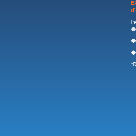
EX
d’
In
🟠
🟠
🟠
*R