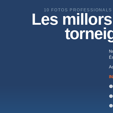
10 FOTOS PROFESSIONALS
Les millors 
tornei
No
És
Aq
I
🟠
🟠
🟠